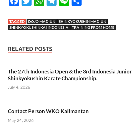
F
T
W
T
Li
S
ac
w
h
el
n
h
e
itt
at
e
e
ar
TAGGED
DOJO MADIUN
SHINKYOKUSHIN MADIUN
b
er
s
gr
e
SHINKYOKUSHINKAI INDONESIA
TRAINING FROM HOME
o
A
a
o
p
m
RELATED POSTS
k
p
The 27th Indonesia Open & the 3rd Indonesia Junior
Shinkyokushin Karate Championship.
July 4, 2026
Contact Person WKO Kalimantan
May 24, 2026