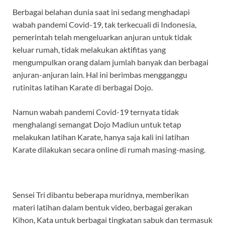
ac
w
h
el
n
h
Berbagai belahan dunia saat ini sedang menghadapi
e
itt
at
e
e
ar
wabah pandemi Covid-19, tak terkecuali di Indonesia,
b
er
s
gr
e
pemerintah telah mengeluarkan anjuran untuk tidak
o
A
a
keluar rumah, tidak melakukan aktifitas yang
mengumpulkan orang dalam jumlah banyak dan berbagai
o
p
m
anjuran-anjuran lain. Hal ini berimbas mengganggu
k
p
rutinitas latihan Karate di berbagai Dojo.
Namun wabah pandemi Covid-19 ternyata tidak
menghalangi semangat Dojo Madiun untuk tetap
melakukan latihan Karate, hanya saja kali ini latihan
Karate dilakukan secara online di rumah masing-masing.
Sensei Tri dibantu beberapa muridnya, memberikan
materi latihan dalam bentuk video, berbagai gerakan
Kihon, Kata untuk berbagai tingkatan sabuk dan termasuk