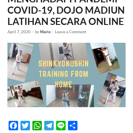
COVID-19, DOJO MADIUN
LATIHAN SECARA ONLINE
April 7, 2020
-
by
Mario
-
Leave a Comment
F
T
W
T
Li
S