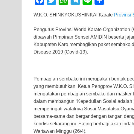
F
T
W
T
Li
S
a
wi
h
el
n
h
W.K.O. SHINKYOKUSHINKAI Karate
Provinsi
c
tt
at
e
e
ar
e
er
s
gr
e
Pengurus Provinsi World Karate Organizatio
b
A
a
dibawah Pimpinan Sensei AMIDIN beserta j
Kabupaten Karo membagikan paket sembako da
o
p
m
Disease 2019 (Covid-19).
o
p
k
Pembagian sembako ini merupakan bentuk pe
yang membutuhkan. Ketua Pengprov W.K.O. 
mengatakan pembagian sembako dan masker te
dalam membangun “Kepedulian Sosial adalah 
memperingati wafatnya Sosai Masutatsu Oyama 
bersama-sama dan bergandengan tangan dengan
kondisi sekarang ini. Saling berbagi akan ind
Wartawan Minggu (26/4).