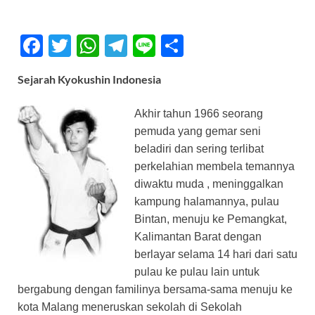
F
T
W
T
Li
S
ac
w
h
el
n
h
Sejarah Kyokushin Indonesia
e
itt
at
e
e
ar
b
er
s
gr
e
Akhir tahun 1966 seorang
o
A
a
pemuda yang gemar seni
beladiri dan sering terlibat
o
p
m
perkelahian membela temannya
k
p
diwaktu muda , meninggalkan
kampung halamannya, pulau
Bintan, menuju ke Pemangkat,
Kalimantan Barat dengan
berlayar selama 14 hari dari satu
pulau ke pulau lain untuk
bergabung dengan familinya bersama-sama menuju ke
kota Malang meneruskan sekolah di Sekolah