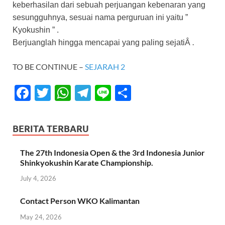
keberhasilan dari sebuah perjuangan kebenaran yang
sesungguhnya, sesuai nama perguruan ini yaitu ”
Kyokushin ” .
.
Berjuanglah hingga mencapai yang paling sejatiÂ
TO BE CONTINUE –
SEJARAH 2
F
T
W
T
Li
S
ac
w
h
el
n
h
e
itt
at
e
e
ar
BERITA TERBARU
b
er
s
gr
e
o
A
a
The 27th Indonesia Open & the 3rd Indonesia Junior
Shinkyokushin Karate Championship.
o
p
m
July 4, 2026
k
p
Contact Person WKO Kalimantan
May 24, 2026