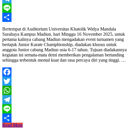
Telegram
Line
Share
Bertempat di Auditorium Universitas Khatolik Widya Mandala
Surabaya Kampus Madiun, hari Minggu 16 November 2025, untuk
pertama kalinya cabang Madiun mengadakan event turnamen yang
bertajuk Junior Karate Champhionship, diadakan khusus untuk
anggota Junior cabang Madiun usia 6-17 tahun. Tujuan diadakannya
kegiatan ini semata-mata demi memberikan pengalaman bertanding
sehingga terbentuk mental kuat dan rasa percaya diri yang tinggi. …
Facebook
Twitter
WhatsApp
Telegram
Line
JUNIOR
Read More
Share