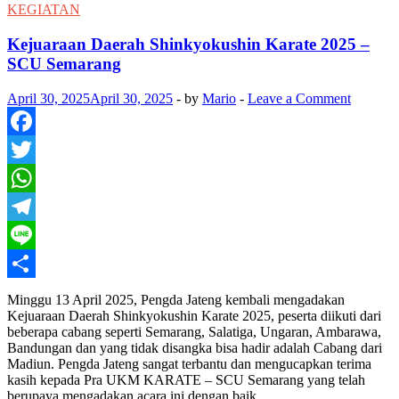
Dojo
KEGIATAN
Batam
Kejuaraan Daerah Shinkyokushin Karate 2025 –
SCU Semarang
April 30, 2025
April 30, 2025
-
by
Mario
-
Leave a Comment
Facebook
Twitter
WhatsApp
Telegram
Line
Share
Minggu 13 April 2025, Pengda Jateng kembali mengadakan
Kejuaraan Daerah Shinkyokushin Karate 2025, peserta diikuti dari
beberapa cabang seperti Semarang, Salatiga, Ungaran, Ambarawa,
Bandungan dan yang tidak disangka bisa hadir adalah Cabang dari
Madiun. Pengda Jateng sangat terbantu dan mengucapkan terima
kasih kepada Pra UKM KARATE – SCU Semarang yang telah
berupaya mengadakan acara ini dengan baik. …