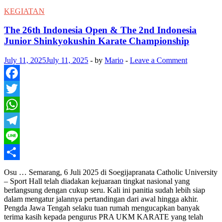
KARATE
CHAMPIONSHIP
KEGIATAN
–
WKO
The 26th Indonesia Open & The 2nd Indonesia
MADIUN
Junior Shinkyokushin Karate Championship
July 11, 2025
July 11, 2025
-
by
Mario
-
Leave a Comment
Facebook
Twitter
WhatsApp
Telegram
Line
Share
Osu … Semarang, 6 Juli 2025 di Soegijapranata Catholic University
– Sport Hall telah diadakan kejuaraan tingkat nasional yang
berlangsung dengan cukup seru. Kali ini panitia sudah lebih siap
dalam mengatur jalannya pertandingan dari awal hingga akhir.
Pengda Jawa Tengah selaku tuan rumah mengucapkan banyak
terima kasih kepada pengurus PRA UKM KARATE yang telah