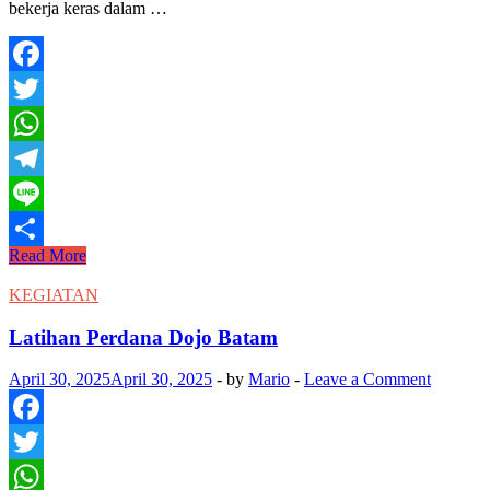
bekerja keras dalam …
Facebook
Twitter
WhatsApp
Telegram
Line
The
Read More
Share
26th
Indonesia
KEGIATAN
Open
&
Latihan Perdana Dojo Batam
The
2nd
April 30, 2025
April 30, 2025
-
by
Mario
-
Leave a Comment
Indonesia
Junior
Shinkyokushin
Facebook
Karate
Championship
Twitter