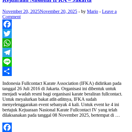
November 20, 2025
November 20, 2025
-
by
Mario
-
Leave a
Comment
Facebook
Twitter
WhatsApp
Telegram
Line
Share
Indonesia Fullcontact Karate Association (IFKA) didirikan pada
tanggal 26 Juli 2016 di Jakarta. Organisasi ini dibentuk untuk
menjadi wadah resmi bagi organisasi karate beraliran fullcontact.
Untuk meyalurkan bakat atlit-atlitnya, IFKA sudah
menyelenggarakan event sebanyak 4 kali. Untuk event ke 4 ini
bertajuk Kejuaraan Nasional Karate Fullcontact IV yang telah
dilaksanakan pada tanggal 08 November 2025, bertempat di …