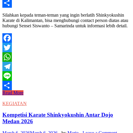
Line
Share
Silahkan kepada teman-teman yang ingin berlatih Shinkyokushin
Karate di Kalimantan, bisa menghubungi contact person diatas atau
hubungi Sensei Siswanto – Samarinda untuk informasi lebih detail.
Facebook
Twitter
WhatsApp
Telegram
Line
Contact
Read More
Share
Person
WKO
KEGIATAN
Kalimantan
Kompetisi Karate Shinkyokushin Antar Dojo
Medan 2026
March 6, 2026
March 6, 2026
-
by
Mario
-
Leave a Comment