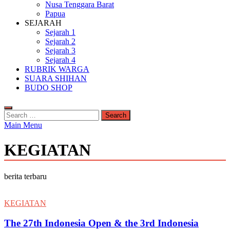
Nusa Tenggara Barat
Papua
SEJARAH
Sejarah 1
Sejarah 2
Sejarah 3
Sejarah 4
RUBRIK WARGA
SUARA SHIHAN
BUDO SHOP
Search
for:
Main Menu
KEGIATAN
berita terbaru
KEGIATAN
The 27th Indonesia Open & the 3rd Indonesia