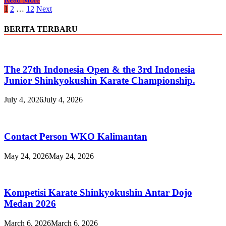
Share
Karate
Posts
1
2
…
12
Next
Seminar
pagination
2025
BERITA TERBARU
The 27th Indonesia Open & the 3rd Indonesia
Junior Shinkyokushin Karate Championship.
July 4, 2026
July 4, 2026
Contact Person WKO Kalimantan
May 24, 2026
May 24, 2026
Kompetisi Karate Shinkyokushin Antar Dojo
Medan 2026
March 6, 2026
March 6, 2026