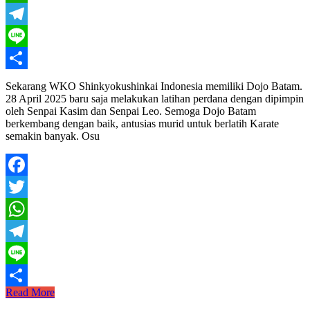
WhatsApp
Telegram
Line
Share
Sekarang WKO Shinkyokushinkai Indonesia memiliki Dojo Batam.
28 April 2025 baru saja melakukan latihan perdana dengan dipimpin
oleh Senpai Kasim dan Senpai Leo. Semoga Dojo Batam
berkembang dengan baik, antusias murid untuk berlatih Karate
semakin banyak. Osu
Facebook
Twitter
WhatsApp
Telegram
Line
Latihan
Read More
Share
Perdana