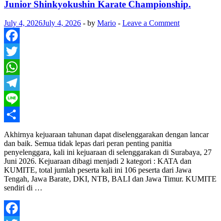
Junior Shinkyokushin Karate Championship.
July 4, 2026
July 4, 2026
-
by
Mario
-
Leave a Comment
Facebook
Twitter
WhatsApp
Telegram
Line
Share
Akhirnya kejuaraan tahunan dapat diselenggarakan dengan lancar
dan baik. Semua tidak lepas dari peran penting panitia
penyelenggara, kali ini kejuaraan di selenggarakan di Surabaya, 27
Juni 2026. Kejuaraan dibagi menjadi 2 kategori : KATA dan
KUMITE, total jumlah peserta kali ini 106 peserta dari Jawa
Tengah, Jawa Barate, DKI, NTB, BALI dan Jawa Timur. KUMITE
sendiri di …