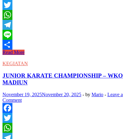
Facebook
Twitter
WhatsApp
Telegram
Line
Kejuaraan
Read More
Share
Nasional
IFKA
KEGIATAN
–
Jakarta
JUNIOR KARATE CHAMPIONSHIP – WKO
MADIUN
November 19, 2025
November 20, 2025
-
by
Mario
-
Leave a
Comment
Facebook
Twitter
WhatsApp