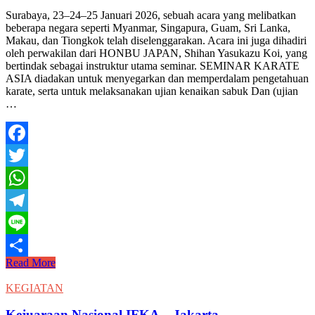
Share
Surabaya, 23–24–25 Januari 2026, sebuah acara yang melibatkan
beberapa negara seperti Myanmar, Singapura, Guam, Sri Lanka,
Makau, dan Tiongkok telah diselenggarakan. Acara ini juga dihadiri
oleh perwakilan dari HONBU JAPAN, Shihan Yasukazu Koi, yang
bertindak sebagai instruktur utama seminar. SEMINAR KARATE
ASIA diadakan untuk menyegarkan dan memperdalam pengetahuan
karate, serta untuk melaksanakan ujian kenaikan sabuk Dan (ujian
…
Facebook
Twitter
WhatsApp
Telegram
Line
ASIA
Read More
Share
SEMINAR
KARATE
KEGIATAN
2026
Kejuaraan Nasional IFKA – Jakarta