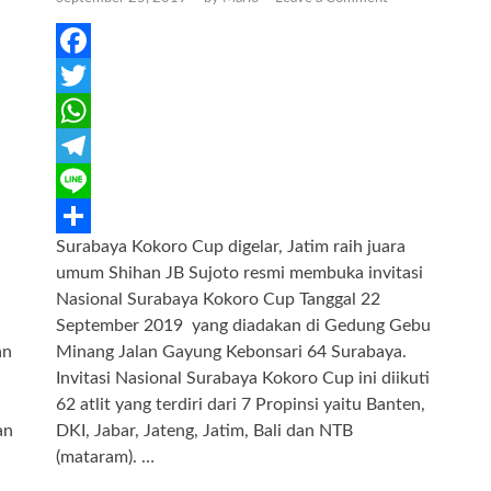
F
a
T
c
w
W
e
i
h
T
b
t
a
e
L
Surabaya Kokoro Cup digelar, Jatim raih juara
o
t
t
l
i
S
umum Shihan JB Sujoto resmi membuka invitasi
o
e
s
e
n
h
Nasional Surabaya Kokoro Cup Tanggal 22
k
r
A
g
e
a
September 2019 yang diadakan di Gedung Gebu
an
Minang Jalan Gayung Kebonsari 64 Surabaya.
p
r
r
Invitasi Nasional Surabaya Kokoro Cup ini diikuti
p
a
e
62 atlit yang terdiri dari 7 Propinsi yaitu Banten,
m
an
DKI, Jabar, Jateng, Jatim, Bali dan NTB
(mataram). …