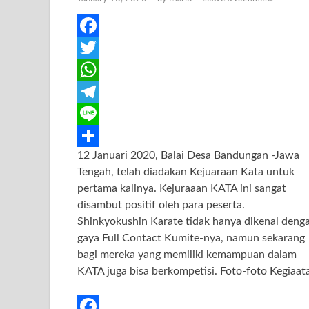
F
a
T
c
w
W
e
i
h
T
b
t
a
e
L
12 Januari 2020, Balai Desa Bandungan -Jawa
o
t
t
l
i
S
Tengah, telah diadakan Kejuaraan Kata untuk
o
e
s
e
n
h
pertama kalinya. Kejuraaan KATA ini sangat
k
r
A
g
e
a
disambut positif oleh para peserta.
Shinkyokushin Karate tidak hanya dikenal deng
p
r
r
gaya Full Contact Kumite-nya, namun sekarang
p
a
e
bagi mereka yang memiliki kemampuan dalam
m
KATA juga bisa berkompetisi. Foto-foto Kegiaat