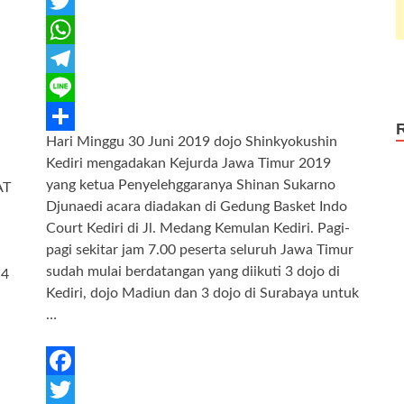
F
a
T
c
w
W
e
i
h
T
b
t
a
e
L
Hari Minggu 30 Juni 2019 dojo Shinkyokushin
o
t
t
l
i
S
Kediri mengadakan Kejurda Jawa Timur 2019
N
o
e
s
e
n
h
yang ketua Penyelehggaranya Shinan Sukarno
AT
k
r
A
g
e
a
Djunaedi acara diadakan di Gedung Basket Indo
Court Kediri di Jl. Medang Kemulan Kediri. Pagi-
p
r
r
pagi sekitar jam 7.00 peserta seluruh Jawa Timur
p
a
e
sudah mulai berdatangan yang diikuti 3 dojo di
 4
m
Kediri, dojo Madiun dan 3 dojo di Surabaya untuk
-
…
F