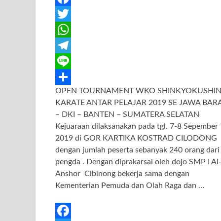
F
a
T
c
w
W
e
i
h
T
b
t
a
e
L
OPEN TOURNAMENT WKO SHINKYOKUSHI
o
t
t
l
i
S
KARATE ANTAR PELAJAR 2019 SE JAWA BAR
o
e
s
e
n
h
– DKI – BANTEN – SUMATERA SELATAN
k
r
A
g
e
a
Kejuaraan dilaksanakan pada tgl. 7-8 Sepember
2019 di GOR KARTIKA KOSTRAD CILODONG
p
r
r
dengan jumlah peserta sebanyak 240 orang dari
p
a
e
pengda . Dengan diprakarsai oleh dojo SMP I Al
m
Anshor Cibinong bekerja sama dengan
Kementerian Pemuda dan Olah Raga dan …