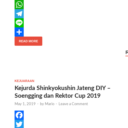
a
T
c
w
W
e
i
h
T
b
t
a
e
L
o
t
t
l
i
S
READ MORE
o
e
s
e
n
h
k
r
A
g
e
a
p
r
r
p
a
e
KEJUARAAN
m
Kejurda Shinkyokushin Jateng DIY –
Soengging dan Rektor Cup 2019
May 1, 2019
-
by
Mario
-
Leave a Comment
F