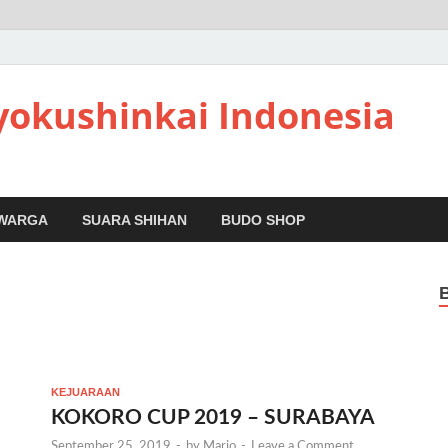
yokushinkai Indonesia
 WARGA
SUARA SHIHAN
BUDO SHOP
KEJUARAAN
KOKORO CUP 2019 – SURABAYA
September 25, 2019
-
by
Mario
-
Leave a Comment