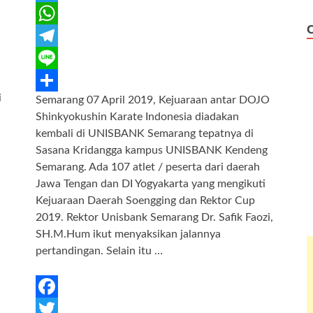
a
T
c
w
W
e
i
h
T
b
t
a
e
L
i
Semarang 07 April 2019, Kejuaraan antar DOJO
o
t
t
l
i
S
Shinkyokushin Karate Indonesia diadakan
o
e
s
e
n
h
kembali di UNISBANK Semarang tepatnya di
k
r
A
g
e
a
Sasana Kridangga kampus UNISBANK Kendeng
Semarang. Ada 107 atlet / peserta dari daerah
p
r
r
Jawa Tengan dan DI Yogyakarta yang mengikuti
p
a
e
Kejuaraan Daerah Soengging dan Rektor Cup
m
2019. Rektor Unisbank Semarang Dr. Safik Faozi,
SH.M.Hum ikut menyaksikan jalannya
pertandingan. Selain itu …
F