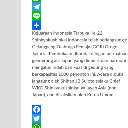
c
w
W
e
i
h
T
b
t
a
e
L
Kejuaraan Indonesia Terbuka Ke-22
o
t
t
l
i
S
Shinkyokushinkai Indonesia telah berlangsung d
o
e
s
e
n
h
Gelanggang Olahraga Remaja (GOR) Grogol,
k
r
A
g
e
a
Jakarta. Pembukaan ditandai dengan permainan
genderang ala Japan yang dinamis dan harmoni
p
r
r
mengalun indah dan kuat di gedung yang
p
a
e
berkapasitas 1000 penonton ini. Acara dibuka
m
langsung oleh Shihan JB Sujoto selaku Chief
WKO Shinkyokushinkai Wilayah Asia (non
Japan), dan disaksikan oleh Ketua Umum …
F
a
T