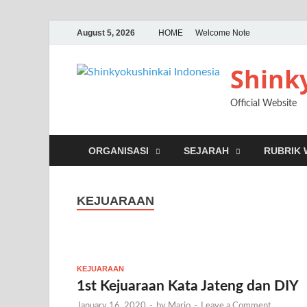
August 5, 2026
HOME
Welcome Note
Shink
Official Website
ORGANISASI
SEJARAH
RUBRIK
KEJUARAAN
KEJUARAAN
1st Kejuaraan Kata Jateng dan DIY
January 16, 2020
-
by
Mario
-
Leave a Comment