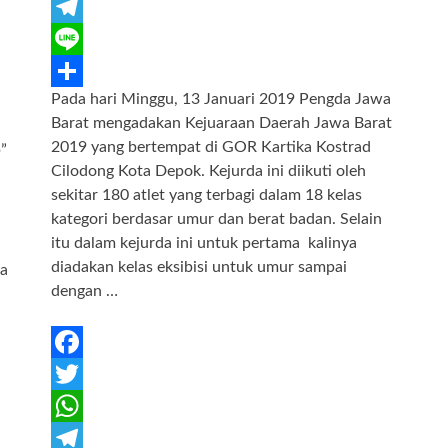
c
w
W
e
i
h
T
b
t
a
e
L
Pada hari Minggu, 13 Januari 2019 Pengda Jawa
o
t
t
l
i
S
Barat mengadakan Kejuaraan Daerah Jawa Barat
o
e
s
e
n
h
2019 yang bertempat di GOR Kartika Kostrad
”
k
r
A
g
e
a
Cilodong Kota Depok. Kejurda ini diikuti oleh
sekitar 180 atlet yang terbagi dalam 18 kelas
p
r
r
kategori berdasar umur dan berat badan. Selain
p
a
e
itu dalam kejurda ini untuk pertama kalinya
m
diadakan kelas eksibisi untuk umur sampai
ra
dengan …
F
a
T
c
w
W