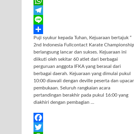
a
T
c
w
W
e
i
h
T
b
t
a
e
L
Puji syukur kepada Tuhan, Kejuaraan bertajuk “
o
t
t
l
i
S
2nd Indonesia Fullcontact Karate Championship
o
e
s
e
n
h
berlangsung lancar dan sukses. Kejuaraan ini
k
r
A
g
e
a
diikuti oleh sekitar 60 atlet dari berbagai
perguruan anggota IFKA yang berasal dari
p
r
r
berbagai daerah. Kejuaraan yang dimulai pukul
p
a
e
10:00 diawali dengan deville peserta dan upaca
m
pembukaan. Seluruh rangkaian acara
pertandingan berakhir pada pukul 16:00 yang
diakhiri dengan pembagian …
F