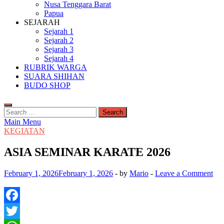
Nusa Tenggara Barat
Papua
SEJARAH
Sejarah 1
Sejarah 2
Sejarah 3
Sejarah 4
RUBRIK WARGA
SUARA SHIHAN
BUDO SHOP
Search
for:
Main Menu
KEGIATAN
ASIA SEMINAR KARATE 2026
February 1, 2026
February 1, 2026
-
by
Mario
-
Leave a Comment
Facebook