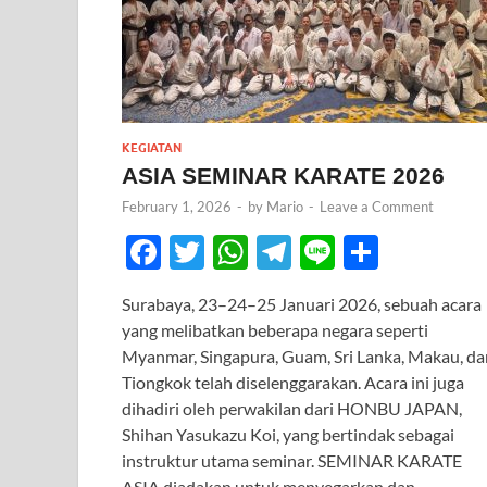
KEGIATAN
ASIA SEMINAR KARATE 2026
February 1, 2026
-
by
Mario
-
Leave a Comment
F
T
W
T
Li
S
ac
w
h
el
n
h
Surabaya, 23–24–25 Januari 2026, sebuah acara
e
itt
at
e
e
ar
yang melibatkan beberapa negara seperti
b
er
s
gr
e
Myanmar, Singapura, Guam, Sri Lanka, Makau, da
o
A
a
Tiongkok telah diselenggarakan. Acara ini juga
dihadiri oleh perwakilan dari HONBU JAPAN,
o
p
m
Shihan Yasukazu Koi, yang bertindak sebagai
k
p
instruktur utama seminar. SEMINAR KARATE
ASIA diadakan untuk menyegarkan dan