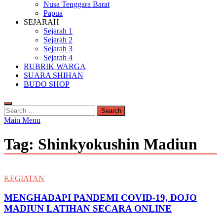
Nusa Tenggara Barat
Papua
SEJARAH
Sejarah 1
Sejarah 2
Sejarah 3
Sejarah 4
RUBRIK WARGA
SUARA SHIHAN
BUDO SHOP
Search
for:
Main Menu
Tag:
Shinkyokushin Madiun
KEGIATAN
MENGHADAPI PANDEMI COVID-19, DOJO
MADIUN LATIHAN SECARA ONLINE