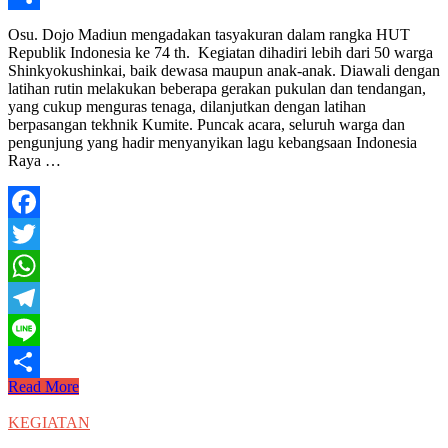
Share
Osu. Dojo Madiun mengadakan tasyakuran dalam rangka HUT
Republik Indonesia ke 74 th. Kegiatan dihadiri lebih dari 50 warga
Shinkyokushinkai, baik dewasa maupun anak-anak. Diawali dengan
latihan rutin melakukan beberapa gerakan pukulan dan tendangan,
yang cukup menguras tenaga, dilanjutkan dengan latihan
berpasangan tekhnik Kumite. Puncak acara, seluruh warga dan
pengunjung yang hadir menyanyikan lagu kebangsaan Indonesia
Raya …
Facebook
Twitter
WhatsApp
Telegram
Line
DOJO
Read More
Share
MADIUN
–
KEGIATAN
Tasyakuran