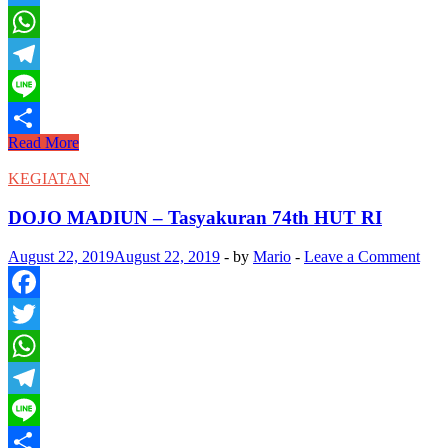
Twitter
WhatsApp
Telegram
Line
MENGHADAPI
Read More
Share
PANDEMI
COVID-
KEGIATAN
19,
DOJO
DOJO MADIUN – Tasyakuran 74th HUT RI
MADIUN
LATIHAN
August 22, 2019
August 22, 2019
-
by
Mario
-
Leave a Comment
SECARA
ONLINE
Facebook
Twitter
WhatsApp
Telegram
Line