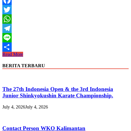
Facebook
Twitter
WhatsApp
Telegram
Line
Latihan
Read More
Share
Bersama
di
BERITA TERBARU
Squadron
Udara
15
Lanud
The 27th Indonesia Open & the 3rd Indonesia
IswahJudi
Junior Shinkyokushin Karate Championship.
Madiun
July 4, 2026
July 4, 2026
Contact Person WKO Kalimantan