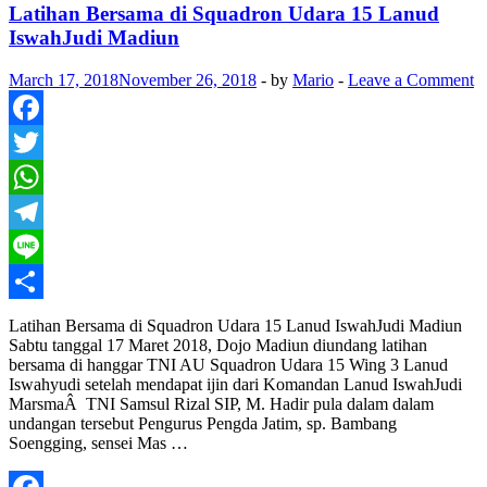
74th
Latihan Bersama di Squadron Udara 15 Lanud
HUT
IswahJudi Madiun
RI
March 17, 2018
November 26, 2018
-
by
Mario
-
Leave a Comment
Facebook
Twitter
WhatsApp
Telegram
Line
Share
Latihan Bersama di Squadron Udara 15 Lanud IswahJudi Madiun
Sabtu tanggal 17 Maret 2018, Dojo Madiun diundang latihan
bersama di hanggar TNI AU Squadron Udara 15 Wing 3 Lanud
Iswahyudi setelah mendapat ijin dari Komandan Lanud IswahJudi
MarsmaÂ TNI Samsul Rizal SIP, M. Hadir pula dalam dalam
undangan tersebut Pengurus Pengda Jatim, sp. Bambang
Soengging, sensei Mas …