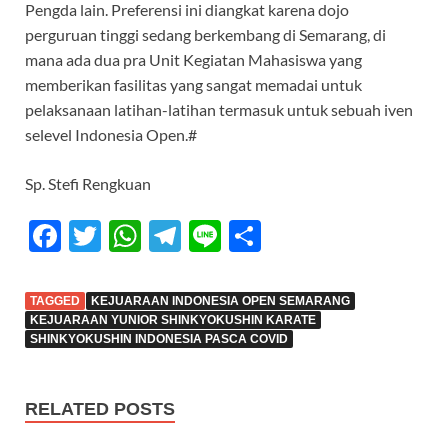
Pengda lain. Preferensi ini diangkat karena dojo
perguruan tinggi sedang berkembang di Semarang, di
mana ada dua pra Unit Kegiatan Mahasiswa yang
memberikan fasilitas yang sangat memadai untuk
pelaksanaan latihan-latihan termasuk untuk sebuah iven
selevel Indonesia Open.#
Sp. Stefi Rengkuan
F
T
W
T
Li
S
ac
w
h
el
n
h
e
itt
at
e
e
ar
TAGGED
KEJUARAAN INDONESIA OPEN SEMARANG
b
er
s
gr
e
KEJUARAAN YUNIOR SHINKYOKUSHIN KARATE
SHINKYOKUSHIN INDONESIA PASCA COVID
o
A
a
o
p
m
RELATED POSTS
k
p