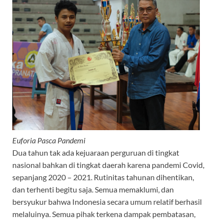
o
A
a
o
p
m
k
p
Euforia Pasca Pandemi
Dua tahun tak ada kejuaraan perguruan di tingkat
nasional bahkan di tingkat daerah karena pandemi Covid,
sepanjang 2020 – 2021. Rutinitas tahunan dihentikan,
dan terhenti begitu saja. Semua memaklumi, dan
bersyukur bahwa Indonesia secara umum relatif berhasil
melaluinya. Semua pihak terkena dampak pembatasan,