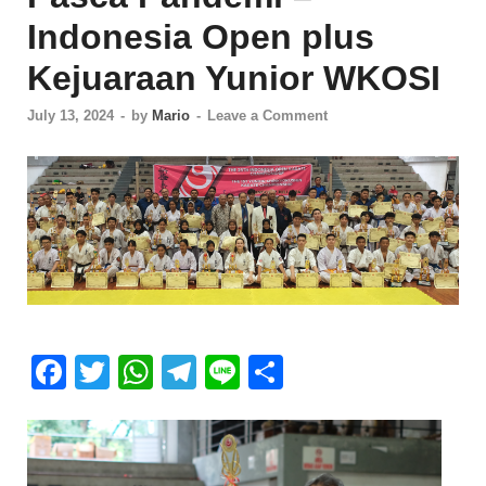
Indonesia Open plus
Kejuaraan Yunior WKOSI
July 13, 2024
-
by
Mario
-
Leave a Comment
F
T
W
T
Li
S
ac
w
h
el
n
h
e
itt
at
e
e
ar
b
er
s
gr
e