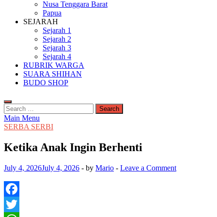
Nusa Tenggara Barat
Papua
SEJARAH
Sejarah 1
Sejarah 2
Sejarah 3
Sejarah 4
RUBRIK WARGA
SUARA SHIHAN
BUDO SHOP
Search
for:
Main Menu
SERBA SERBI
Ketika Anak Ingin Berhenti
July 4, 2026
July 4, 2026
-
by
Mario
-
Leave a Comment
Facebook