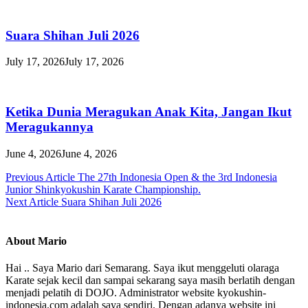
Suara Shihan Juli 2026
July 17, 2026
July 17, 2026
Ketika Dunia Meragukan Anak Kita, Jangan Ikut
Meragukannya
June 4, 2026
June 4, 2026
Post
Previous Article
The 27th Indonesia Open & the 3rd Indonesia
Junior Shinkyokushin Karate Championship.
navigation
Next Article
Suara Shihan Juli 2026
About Mario
Hai .. Saya Mario dari Semarang. Saya ikut menggeluti olaraga
Karate sejak kecil dan sampai sekarang saya masih berlatih dengan
menjadi pelatih di DOJO. Administrator website kyokushin-
indonesia.com adalah saya sendiri. Dengan adanya website ini