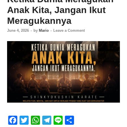
Anak Kita, Jangan Ikut
Meragukannya
June 4, 2026
-
by
Mario
-
Leave a Comment
F
T
W
T
Li
S