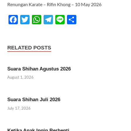
Renungan Karate – Rifin Khong – 10 May 2026
F
T
W
T
Li
S
ac
w
h
el
n
h
e
itt
at
e
e
ar
b
er
s
gr
e
RELATED POSTS
o
A
a
o
p
m
Suara Shihan Agustus 2026
k
p
August 1, 2026
Suara Shihan Juli 2026
July 17, 2026
Ketika Anak Ingin Berhenti