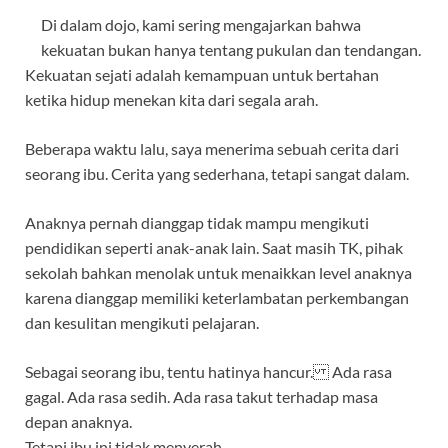
ac
w
h
el
n
h
Di dalam dojo, kami sering mengajarkan bahwa
e
itt
at
e
e
ar
kekuatan bukan hanya tentang pukulan dan tendangan.
b
er
s
gr
e
Kekuatan sejati adalah kemampuan untuk bertahan
o
A
a
ketika hidup menekan kita dari segala arah.
o
p
m
Beberapa waktu lalu, saya menerima sebuah cerita dari
k
p
seorang ibu. Cerita yang sederhana, tetapi sangat dalam.
Anaknya pernah dianggap tidak mampu mengikuti
pendidikan seperti anak-anak lain. Saat masih TK, pihak
sekolah bahkan menolak untuk menaikkan level anaknya
karena dianggap memiliki keterlambatan perkembangan
dan kesulitan mengikuti pelajaran.
Sebagai seorang ibu, tentu hatinya hancur. Ada rasa
gagal. Ada rasa sedih. Ada rasa takut terhadap masa
depan anaknya.
Tetapi ibu ini tidak menyerah.