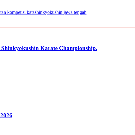
itan kompetisi kata
shinkyokushin jawa tengah
r Shinkyokushin Karate Championship.
 2026