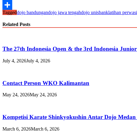
Line
Tagged
dojo bandungan
dojo jawa tengah
dojo unisbank
latihan perwas
Share
Related Posts
The 27th Indonesia Open & the 3rd Indonesia Junio
July 4, 2026
July 4, 2026
Contact Person WKO Kalimantan
May 24, 2026
May 24, 2026
Kompetisi Karate Shinkyokushin Antar Dojo Medan
March 6, 2026
March 6, 2026