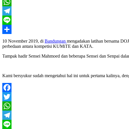
Twitter
WhatsApp
Telegram
Line
Share
10 November 2019, di
Bandungan
mengadakan latihan bersama DOJO
perbedaan antara kompetisi KUMiTE dan KATA.
Tampak hadir Sensei Mahmoed dan beberapa Sensei dan Senpai dalam
Kami bersyukur sudah mengetahui hal ini untuk pertama kalinya, den
Facebook
Twitter
WhatsApp
Telegram