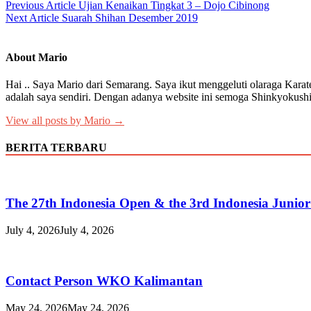
Post
Previous Article
Ujian Kenaikan Tingkat 3 – Dojo Cibinong
Next Article
Suarah Shihan Desember 2019
navigation
About Mario
Hai .. Saya Mario dari Semarang. Saya ikut menggeluti olaraga Karat
adalah saya sendiri. Dengan adanya website ini semoga Shinkyokushi
View all posts by Mario →
BERITA TERBARU
The 27th Indonesia Open & the 3rd Indonesia Junio
July 4, 2026
July 4, 2026
Contact Person WKO Kalimantan
May 24, 2026
May 24, 2026