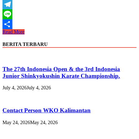
WhatsApp
Telegram
Line
Suara
Read More
Share
Shihan
Agustus
BERITA TERBARU
2022
The 27th Indonesia Open & the 3rd Indonesia
Junior Shinkyokushin Karate Championship.
July 4, 2026
July 4, 2026
Contact Person WKO Kalimantan
May 24, 2026
May 24, 2026