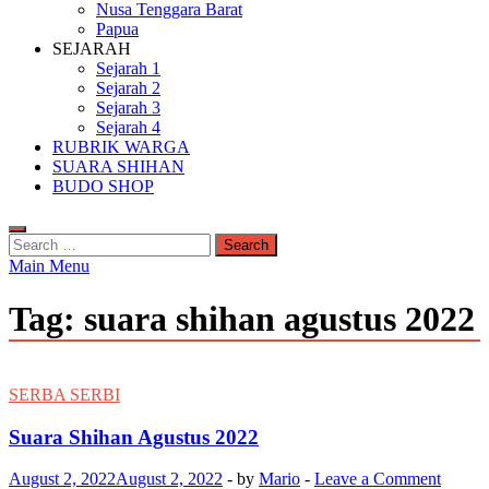
Nusa Tenggara Barat
Papua
SEJARAH
Sejarah 1
Sejarah 2
Sejarah 3
Sejarah 4
RUBRIK WARGA
SUARA SHIHAN
BUDO SHOP
Search
for:
Main Menu
Tag:
suara shihan agustus 2022
SERBA SERBI
Suara Shihan Agustus 2022
August 2, 2022
August 2, 2022
-
by
Mario
-
Leave a Comment