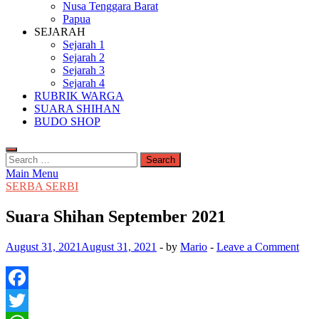
Nusa Tenggara Barat
Papua
SEJARAH
Sejarah 1
Sejarah 2
Sejarah 3
Sejarah 4
RUBRIK WARGA
SUARA SHIHAN
BUDO SHOP
Search
for:
Main Menu
SERBA SERBI
Suara Shihan September 2021
August 31, 2021
August 31, 2021
-
by
Mario
-
Leave a Comment
Facebook