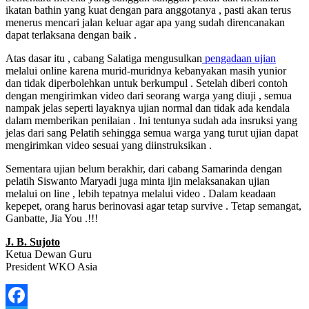
ikatan bathin yang kuat dengan para anggotanya , pasti akan terus
menerus mencari jalan keluar agar apa yang sudah direncanakan
dapat terlaksana dengan baik .
Atas dasar itu , cabang Salatiga mengusulkan
pengadaan ujian
melalui online karena murid-muridnya kebanyakan masih yunior
dan tidak diperbolehkan untuk berkumpul . Setelah diberi contoh
dengan mengirimkan video dari seorang warga yang diuji , semua
nampak jelas seperti layaknya ujian normal dan tidak ada kendala
dalam memberikan penilaian . Ini tentunya sudah ada insruksi yang
jelas dari sang Pelatih sehingga semua warga yang turut ujian dapat
mengirimkan video sesuai yang diinstruksikan .
Sementara ujian belum berakhir, dari cabang Samarinda dengan
pelatih Siswanto Maryadi juga minta ijin melaksanakan ujian
melalui on line , lebih tepatnya melalui video . Dalam keadaan
kepepet, orang harus berinovasi agar tetap survive . Tetap semangat,
Ganbatte, Jia You .!!!
J. B. Sujoto
Ketua Dewan Guru
President WKO Asia