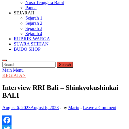
Nusa Tenggara Barat
Papua
SEJARAH
Sejarah 1
Sejarah 2
Sejarah 3
Sejarah 4
RUBRIK WARGA
SUARA SHIHAN
BUDO SHOP
Search
for:
Main Menu
KEGIATAN
Interview RRI Bali – Shinkyokushinkai
BALI
August 6, 2023
August 6, 2023
-
by
Mario
-
Leave a Comment