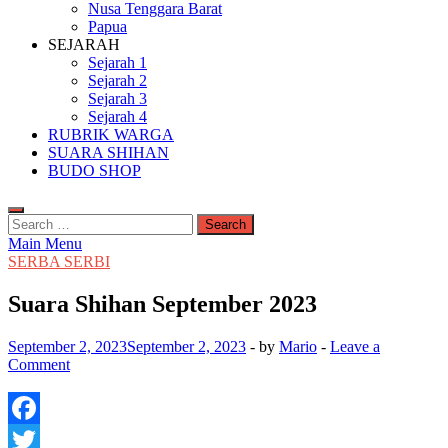
Nusa Tenggara Barat
Papua
SEJARAH
Sejarah 1
Sejarah 2
Sejarah 3
Sejarah 4
RUBRIK WARGA
SUARA SHIHAN
BUDO SHOP
Search
for:
Main Menu
SERBA SERBI
Suara Shihan September 2023
September 2, 2023
September 2, 2023
-
by
Mario
-
Leave a
Comment
Facebook