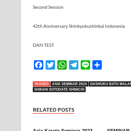
Second Session
42th Anniversary Shinkyokushinkai Indonesia
DAN TEST
F
T
W
T
Li
S
ac
w
h
el
n
h
e
itt
at
e
e
ar
TAGGED
ASIA SEMINAR 2024
GASHUKU BATU MALA
b
er
s
gr
e
SHIHAN SOTODATE SHINICHI
o
A
a
o
p
m
RELATED POSTS
k
p
Asia Karate Seminar 2023
SEMINAR