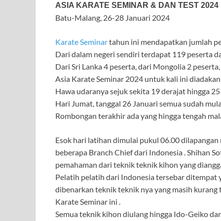
ASIA KARATE SEMINAR & DAN TEST 2024
e
itt
at
e
e
ar
Batu-Malang, 26-28 Januari 2024
b
er
s
gr
e
o
A
a
Karate Seminar
tahun ini mendapatkan jumlah pes
Dari dalam negeri sendiri terdapat 119 peserta dan 
o
p
m
Dari Sri Lanka 4 peserta, dari Mongolia 2 peserta,
k
p
Asia Karate Seminar 2024 untuk kali ini diadakan 
Hawa udaranya sejuk sekita 19 derajat hingga 25 
Hari Jumat, tanggal 26 Januari semua sudah mulai
Rombongan terakhir ada yang hingga tengah mala
Esok hari latihan dimulai pukul 06.00 dilapangan
beberapa Branch Chief dari Indonesia . Shihan
pemahaman dari teknik teknik kihon yang diangg
Pelatih pelatih dari Indonesia tersebar ditempat 
dibenarkan teknik teknik nya yang masih kurang 
Karate Seminar ini .
Semua teknik kihon diulang hingga Ido-Geiko dan 