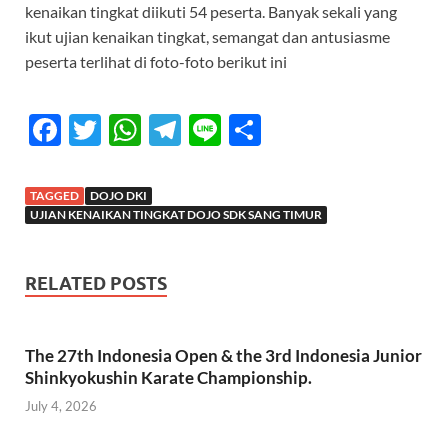
e
itt
at
e
e
ar
kenaikan tingkat diikuti 54 peserta. Banyak sekali yang
b
er
s
gr
e
ikut ujian kenaikan tingkat, semangat dan antusiasme
o
A
a
peserta terlihat di foto-foto berikut ini
o
p
m
k
F
T
p
W
T
Li
S
ac
w
h
el
n
h
e
itt
at
e
e
ar
TAGGED
DOJO DKI
b
er
s
gr
e
UJIAN KENAIKAN TINGKAT DOJO SDK SANG TIMUR
o
A
a
o
p
m
RELATED POSTS
k
p
The 27th Indonesia Open & the 3rd Indonesia Junior
Shinkyokushin Karate Championship.
July 4, 2026