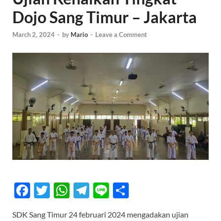
Dojo Sang Timur – Jakarta
March 2, 2024
-
by
Mario
-
Leave a Comment
F
T
W
T
Li
S
ac
w
h
el
n
h
SDK Sang Timur 24 februari 2024 mengadakan ujian