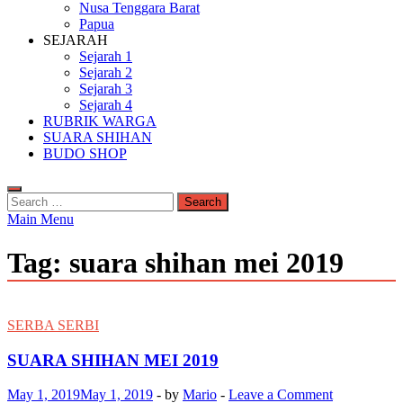
Nusa Tenggara Barat
Papua
SEJARAH
Sejarah 1
Sejarah 2
Sejarah 3
Sejarah 4
RUBRIK WARGA
SUARA SHIHAN
BUDO SHOP
Search
for:
Main Menu
Tag:
suara shihan mei 2019
SERBA SERBI
SUARA SHIHAN MEI 2019
May 1, 2019
May 1, 2019
-
by
Mario
-
Leave a Comment