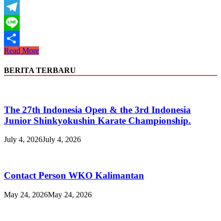
WhatsApp
Telegram
Line
SUARA
Read More
Share
SHIHAN
MEI
BERITA TERBARU
2019
The 27th Indonesia Open & the 3rd Indonesia
Junior Shinkyokushin Karate Championship.
July 4, 2026
July 4, 2026
Contact Person WKO Kalimantan
May 24, 2026
May 24, 2026