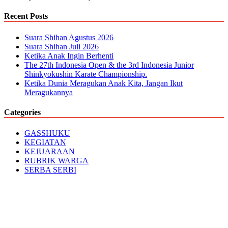
Recent Posts
Suara Shihan Agustus 2026
Suara Shihan Juli 2026
Ketika Anak Ingin Berhenti
The 27th Indonesia Open & the 3rd Indonesia Junior
Shinkyokushin Karate Championship.
Ketika Dunia Meragukan Anak Kita, Jangan Ikut
Meragukannya
Categories
GASSHUKU
KEGIATAN
KEJUARAAN
RUBRIK WARGA
SERBA SERBI