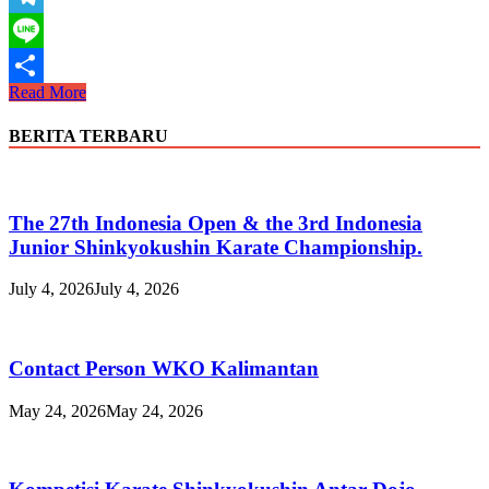
Telegram
Line
Suara
Read More
Share
Shihan
Maret
BERITA TERBARU
2024
The 27th Indonesia Open & the 3rd Indonesia
Junior Shinkyokushin Karate Championship.
July 4, 2026
July 4, 2026
Contact Person WKO Kalimantan
May 24, 2026
May 24, 2026