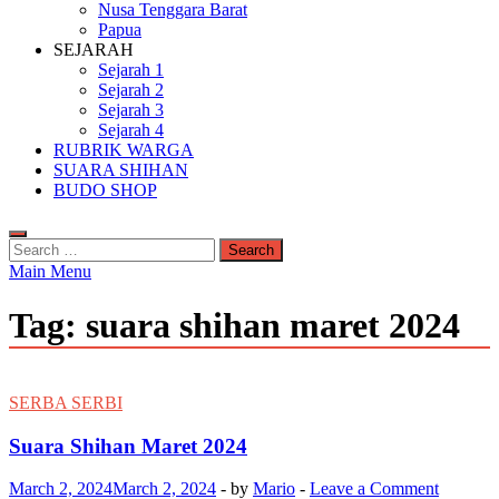
Nusa Tenggara Barat
Papua
SEJARAH
Sejarah 1
Sejarah 2
Sejarah 3
Sejarah 4
RUBRIK WARGA
SUARA SHIHAN
BUDO SHOP
Search
for:
Main Menu
Tag:
suara shihan maret 2024
SERBA SERBI
Suara Shihan Maret 2024
March 2, 2024
March 2, 2024
-
by
Mario
-
Leave a Comment