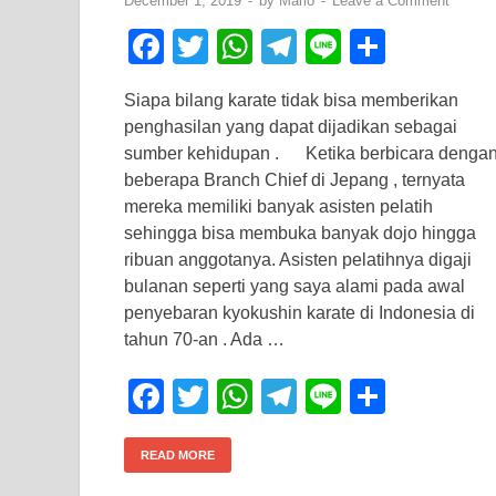
December 1, 2019
-
by
Mario
-
Leave a Comment
F
T
W
T
Li
S
a
wi
h
el
n
h
Siapa bilang karate tidak bisa memberikan
c
tt
at
e
e
ar
penghasilan yang dapat dijadikan sebagai
e
er
s
gr
e
sumber kehidupan . Ketika berbicara denga
b
A
a
beberapa Branch Chief di Jepang , ternyata
mereka memiliki banyak asisten pelatih
o
p
m
sehingga bisa membuka banyak dojo hingga
o
p
ribuan anggotanya. Asisten pelatihnya digaji
k
bulanan seperti yang saya alami pada awal
penyebaran kyokushin karate di Indonesia di
tahun 70-an . Ada …
F
T
W
T
Li
S
a
wi
h
el
n
h
c
tt
at
e
e
ar
READ MORE