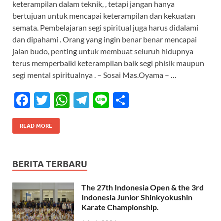
keterampilan dalam teknik, , tetapi jangan hanya
b
er
s
gr
e
bertujuan untuk mencapai keterampilan dan kekuatan
o
A
a
semata. Pembelajaran segi spiritual juga harus didalami
dan dipahami . Orang yang ingin benar benar mencapai
o
p
m
jalan budo, penting untuk membuat seluruh hidupnya
k
p
terus memperbaiki keterampilan baik segi phisik maupun
segi mental spiritualnya . – Sosai Mas.Oyama – …
F
T
W
T
Li
S
ac
w
h
el
n
h
e
itt
at
e
e
ar
READ MORE
b
er
s
gr
e
o
A
a
BERITA TERBARU
o
p
m
The 27th Indonesia Open & the 3rd
k
p
Indonesia Junior Shinkyokushin
Karate Championship.