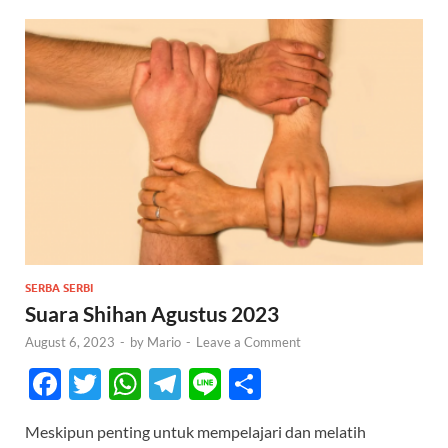
SERBA SERBI
Suara Shihan Agustus 2023
August 6, 2023
-
by
Mario
-
Leave a Comment
F
T
W
T
Li
S
ac
w
h
el
n
h
Meskipun penting untuk mempelajari dan melatih
e
itt
at
e
e
ar