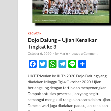
KEGIATAN
Dojo Dalung – Ujian Kenaikan
Tingkat ke 3
October 6, 2020
-
by
Mario
-
Leave a Comment
F
T
W
T
Li
S
ac
w
h
el
n
h
UKT Triwulan ke III Th 2020 Dojo Dalung yang
e
itt
at
e
e
ar
diadakan Minggu Tgl 4 Oktober 2020. Ujian
b
er
s
gr
e
berlangsung dengan tertib dan menyenangkan.
o
A
a
Tampak antusias peserta ujian yang begitu
semangat mengikuti rangkaian acara dalam ujian.
o
p
m
Tameshiwari juga diadakan pada ujian kenaikan