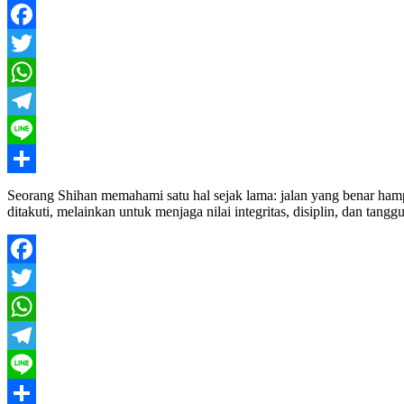
Facebook
Twitter
WhatsApp
Telegram
Line
Share
Seorang Shihan memahami satu hal sejak lama: jalan yang benar hampir
ditakuti, melainkan untuk menjaga nilai integritas, disiplin, dan ta
Facebook
Twitter
WhatsApp
Telegram
Line