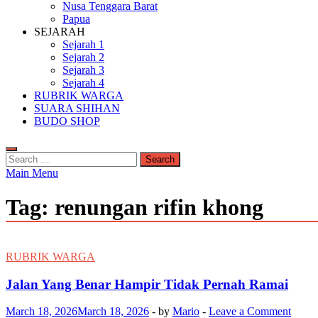
Nusa Tenggara Barat
Papua
SEJARAH
Sejarah 1
Sejarah 2
Sejarah 3
Sejarah 4
RUBRIK WARGA
SUARA SHIHAN
BUDO SHOP
Search
for:
Main Menu
Tag:
renungan rifin khong
RUBRIK WARGA
Jalan Yang Benar Hampir Tidak Pernah Ramai
March 18, 2026
March 18, 2026
-
by
Mario
-
Leave a Comment