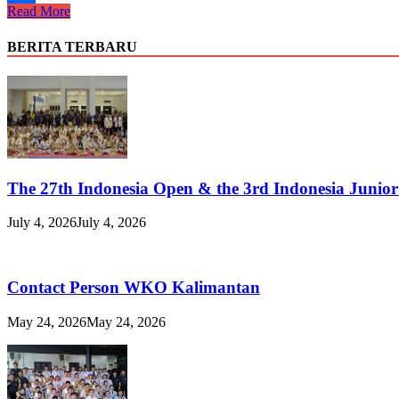
Jalan
Read More
Share
Yang
Benar
BERITA TERBARU
Hampir
Tidak
Pernah
Ramai
The 27th Indonesia Open & the 3rd Indonesia Junio
July 4, 2026
July 4, 2026
Contact Person WKO Kalimantan
May 24, 2026
May 24, 2026