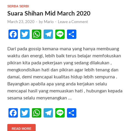
SERBA SERBI
Suara Shihan Mid March 2020
March 23, 2020
-
by
Mario
-
Leave a Comment
Fa
T
W
Te
Li
S
ce
w
h
le
n
h
Dari pada gossip kemana-mana yang hanya membuang
b
itt
at
gr
e
ar
waktu dan energi, lebih baik terus belajar memfokuskan
o
er
s
a
e
pikiran kita pada pekerjaan yang sedang dilakukan ,
o
A
m
mengkondisikan hati dan pikiran agar lebih tenang dan
damai, demi mencapai kualitas hidup lebih sempurna .
k
p
Bayangkan apabila apa yang anda kerjakan selalu
p
mencapai hasil yang memuaskan hati , hubungan kepada
sesama selalu menyenangkan …
Fa
T
W
Te
Li
S
ce
w
h
le
n
h
READ MORE