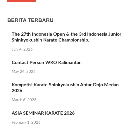
b
itt
at
gr
e
ar
o
er
s
a
e
o
A
m
BERITA TERBARU
k
p
The 27th Indonesia Open & the 3rd Indonesia Junior
p
Shinkyokushin Karate Championship.
July 4, 2026
Contact Person WKO Kalimantan
May 24, 2026
Kompetisi Karate Shinkyokushin Antar Dojo Medan
2026
March 6, 2026
ASIA SEMINAR KARATE 2026
February 1, 2026