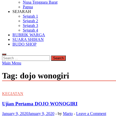
Nusa Tenggara Barat
Papua
SEJARAH
Sejarah 1
Sejarah 2
Sejarah 3
Sejarah 4
RUBRIK WARGA
SUARA SHIHAN
BUDO SHOP
Search
for:
Main Menu
Tag:
dojo wonogiri
KEGIATAN
Ujian Pertama DOJO WONOGIRI
January 9, 2020
January 9, 2020
-
by
Mario
-
Leave a Comment