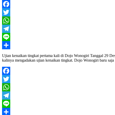
Facebook
Twitter
WhatsApp
Telegram
Line
Share
Ujian kenaikan tingkat pertama kali di Dojo Wonogiri Tanggal 29 De
kalinya mengadakan ujian kenaikan tingkat. Dojo Wonogiri baru saja
Facebook
Twitter
WhatsApp
Telegram
Line