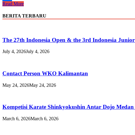
Ujian
Read More
Share
Pertama
DOJO
BERITA TERBARU
WONOGIRI
The 27th Indonesia Open & the 3rd Indonesia Junio
July 4, 2026
July 4, 2026
Contact Person WKO Kalimantan
May 24, 2026
May 24, 2026
Kompetisi Karate Shinkyokushin Antar Dojo Medan
March 6, 2026
March 6, 2026