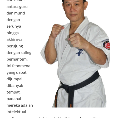
o
A
a
antara guru
dan murid
o
p
m
dengan
k
p
serunya
hingga
akhirnya
berujung
dengan saling
berhantem .
Ini fenomena
yang dapat
dijumpai
dibanyak
tempat ,
padahal
mereka adalah
intelektual .