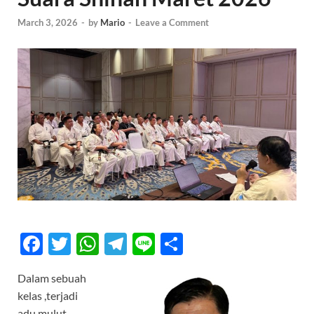
March 3, 2026
-
by
Mario
-
Leave a Comment
F
T
W
T
Li
S
ac
w
h
el
n
h
Dalam sebuah
e
itt
at
e
e
ar
kelas ,terjadi
b
er
s
gr
e
adu mulut