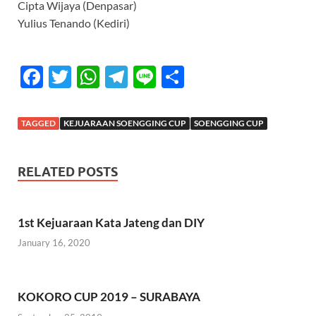
Cipta Wijaya (Denpasar)
Yulius Tenando (Kediri)
F
T
W
T
Li
S
ac
w
h
el
n
h
e
itt
at
e
e
ar
TAGGED
KEJUARAAN SOENGGING CUP
SOENGGING CUP
b
er
s
gr
e
o
A
a
RELATED POSTS
o
p
m
k
p
1st Kejuaraan Kata Jateng dan DIY
January 16, 2020
KOKORO CUP 2019 – SURABAYA