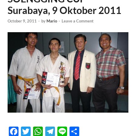
Surabaya, 9 Oktober 2011
October 9, 2011
-
by
Mario
-
Leave a Comment
F
T
W
T
Li
S