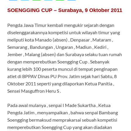
ac
w
h
el
n
h
SOENGGING CUP – Surabaya, 9 Oktober 2011
e
itt
at
e
e
ar
b
er
s
gr
e
Pengda Jawa Timur kembali mengukir sejarah dengan
o
A
a
diselenggarakannya kompetisi untuk wilayah timur yang
o
p
m
meliputi kota Manado (absen) , Denpasar , Mataram ,
Semarang , Bandungan , Ungaran , Madiun , Kediri ,
k
p
Jember , Malang (absen) dan Surabaya selaku tuan rumah
dengan memperebutkan Soengging Cup . Sebanyak
kurang lebih 100 peserta muncul di tempat penginapan
atlet di BPPAV Dinas PU Prov. Jatim sejak hari Sabtu, 8
Oktober 2011 seperti yang dilaporkan Ketua Panitia ,
Sensei Masguffron Heru S .
Pada awal mulanya , senpai I Made Sukartha , Ketua
Pengda Jatim , menyampaikan , bahwa senpai Bambang
Soengging bermaksud memprakarsai sebuah kompetisi
memperebutkan Soengging Cup yang akan diadakan