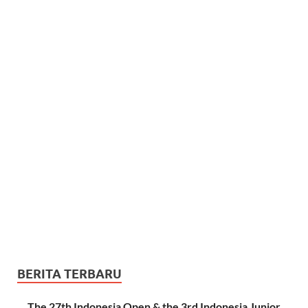
BERITA TERBARU
The 27th Indonesia Open & the 3rd Indonesia Junior