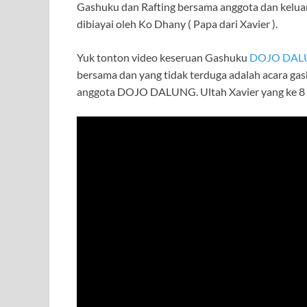
Gashuku dan Rafting bersama anggota dan keluar
e
itt
at
e
e
ar
dibiayai oleh Ko Dhany ( Papa dari Xavier ).
b
er
s
gr
e
o
A
a
Yuk tonton video keseruan Gashuku
DOJO DAL
bersama dan yang tidak terduga adalah acara gas
o
p
m
anggota DOJO DALUNG. Ultah Xavier yang ke 8 
k
p