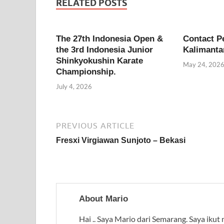
RELATED POSTS
o
p
m
k
p
The 27th Indonesia Open &
Contact 
the 3rd Indonesia Junior
Kalimanta
Shinkyokushin Karate
May 24, 202
Championship.
July 4, 2026
PREVIOUS ARTICLE
Fresxi Virgiawan Sunjoto – Bekasi
About Mario
Hai .. Saya Mario dari Semarang. Saya ikut