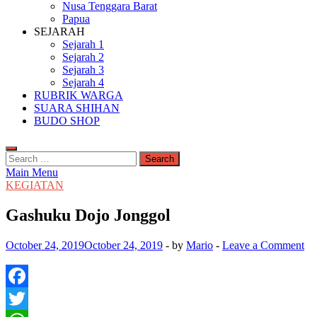
Nusa Tenggara Barat
Papua
SEJARAH
Sejarah 1
Sejarah 2
Sejarah 3
Sejarah 4
RUBRIK WARGA
SUARA SHIHAN
BUDO SHOP
Search
for:
Main Menu
KEGIATAN
Gashuku Dojo Jonggol
October 24, 2019
October 24, 2019
-
by
Mario
-
Leave a Comment
Facebook