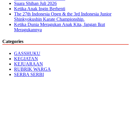
Suara Shihan Juli 2026
Ketika Anak Ingin Berhenti
The 27th Indonesia Open & the 3rd Indonesia Junior
Shinkyokushin Karate Championship.
Ketika Dunia Meragukan Anak Kita, Jangan Ikut
Meragukannya
Categories
GASSHUKU
KEGIATAN
KEJUARAAN
RUBRIK WARGA
SERBA SERBI