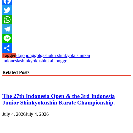
Facebook
Twitter
WhatsApp
Telegram
Line
Tagged
dojo jonggol
gashuku shinkyokushinkai
Share
indonesia
shinkyokushinkai jonggol
Related Posts
The 27th Indonesia Open & the 3rd Indonesia
Junior Shinkyokushin Karate Championship.
July 4, 2026
July 4, 2026