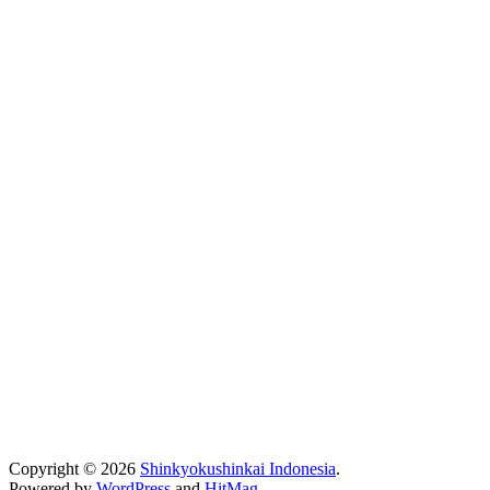
Copyright © 2026
Shinkyokushinkai Indonesia
.
Powered by
WordPress
and
HitMag
.