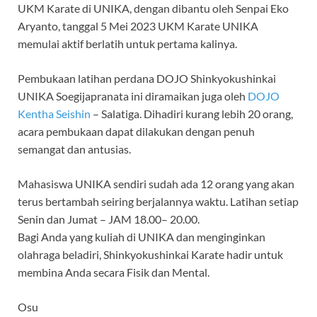
e
itt
at
e
e
ar
UKM Karate di UNIKA, dengan dibantu oleh Senpai Eko
b
er
s
gr
e
Aryanto, tanggal 5 Mei 2023 UKM Karate UNIKA
o
A
a
memulai aktif berlatih untuk pertama kalinya.
o
p
m
Pembukaan latihan perdana DOJO Shinkyokushinkai
k
p
UNIKA Soegijapranata ini diramaikan juga oleh
DOJO
Kentha Seishin
– Salatiga. Dihadiri kurang lebih 20 orang,
acara pembukaan dapat dilakukan dengan penuh
semangat dan antusias.
Mahasiswa UNIKA sendiri sudah ada 12 orang yang akan
terus bertambah seiring berjalannya waktu. Latihan setiap
Senin dan Jumat – JAM 18.00– 20.00.
Bagi Anda yang kuliah di UNIKA dan menginginkan
olahraga beladiri, Shinkyokushinkai Karate hadir untuk
membina Anda secara Fisik dan Mental.
Osu