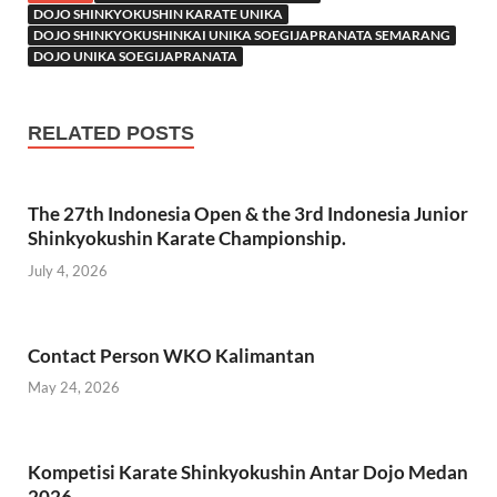
b
er
s
gr
e
DOJO SHINKYOKUSHIN KARATE UNIKA
DOJO SHINKYOKUSHINKAI UNIKA SOEGIJAPRANATA SEMARANG
o
A
a
DOJO UNIKA SOEGIJAPRANATA
o
p
m
k
p
RELATED POSTS
The 27th Indonesia Open & the 3rd Indonesia Junior
Shinkyokushin Karate Championship.
July 4, 2026
Contact Person WKO Kalimantan
May 24, 2026
Kompetisi Karate Shinkyokushin Antar Dojo Medan
2026