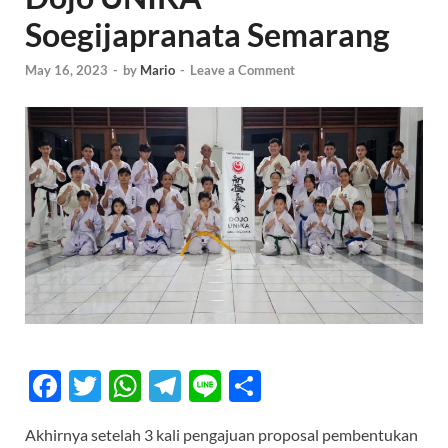
Soegijapranata Semarang
May 16, 2023
-
by
Mario
-
Leave a Comment
F
T
W
T
Li
S
ac
w
h
el
n
h
Akhirnya setelah 3 kali pengajuan proposal pembentukan