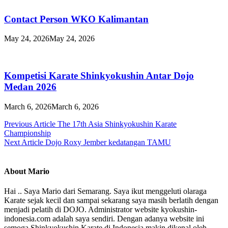
Contact Person WKO Kalimantan
May 24, 2026
May 24, 2026
Kompetisi Karate Shinkyokushin Antar Dojo
Medan 2026
March 6, 2026
March 6, 2026
Post
Previous Article
The 17th Asia Shinkyokushin Karate
Championship
navigation
Next Article
Dojo Roxy Jember kedatangan TAMU
About Mario
Hai .. Saya Mario dari Semarang. Saya ikut menggeluti olaraga
Karate sejak kecil dan sampai sekarang saya masih berlatih dengan
menjadi pelatih di DOJO. Administrator website kyokushin-
indonesia.com adalah saya sendiri. Dengan adanya website ini
semoga Shinkyokushin Karate di Indonesia makin dikenal oleh