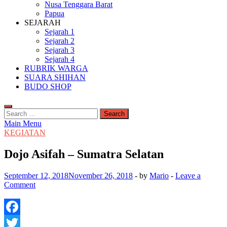
Nusa Tenggara Barat
Papua
SEJARAH
Sejarah 1
Sejarah 2
Sejarah 3
Sejarah 4
RUBRIK WARGA
SUARA SHIHAN
BUDO SHOP
Search
for:
Main Menu
KEGIATAN
Dojo Asifah – Sumatra Selatan
September 12, 2018
November 26, 2018
-
by
Mario
-
Leave a
Comment
Facebook