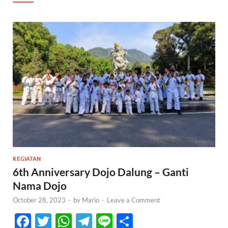
KEGIATAN
6th Anniversary Dojo Dalung – Ganti
Nama Dojo
October 28, 2023
-
by
Mario
-
Leave a Comment
F
T
W
T
Li
S