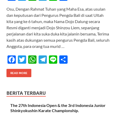
ac
w
h
el
n
h
Osu, Dengan Rahmat Tuhan yang Maha Esa, atas usulan
e
itt
at
e
e
ar
dan keputusan dari Pengurus Pengda Bali di saat Ultah
b
er
s
gr
e
kita yang ke 6 tahun, maka Nama Dojo Dalung secara
o
A
a
Resmi diganti menjadi Dojo Shinzou Liem, sepanjang
perjalanan dari kita suka duka kita jalanin bersama, Terima
o
p
m
kasih atas dukungan semua pengurus Pengda Bali, seluruh
k
p
Anggota, para orang tua murid …
F
T
W
T
Li
S
ac
w
h
el
n
h
e
itt
at
e
e
ar
READ MORE
b
er
s
gr
e
o
A
a
BERITA TERBARU
o
p
m
The 27th Indonesia Open & the 3rd Indonesia Junior
k
p
Shinkyokushin Karate Championship.