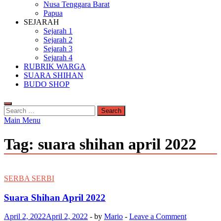
Nusa Tenggara Barat
Papua
SEJARAH
Sejarah 1
Sejarah 2
Sejarah 3
Sejarah 4
RUBRIK WARGA
SUARA SHIHAN
BUDO SHOP
Search
for:
Main Menu
Tag:
suara shihan april 2022
SERBA SERBI
Suara Shihan April 2022
April 2, 2022
April 2, 2022
-
by
Mario
-
Leave a Comment