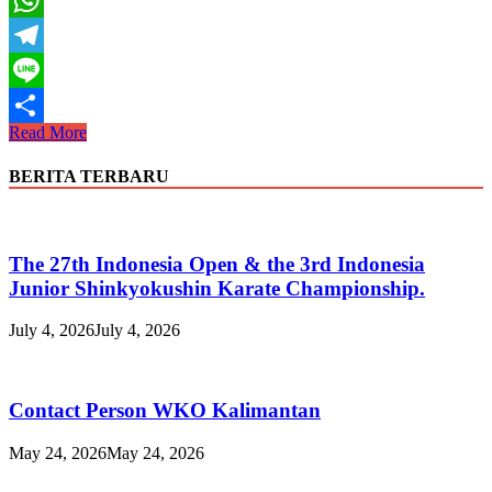
WhatsApp
Telegram
Line
Suara
Read More
Share
Shihan
April
BERITA TERBARU
2022
The 27th Indonesia Open & the 3rd Indonesia
Junior Shinkyokushin Karate Championship.
July 4, 2026
July 4, 2026
Contact Person WKO Kalimantan
May 24, 2026
May 24, 2026