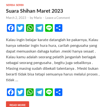
SERBA SERBI
Suara Shihan Maret 2023
March 2, 2023
-
by
Mario
-
Leave a Comment
Fa
T
W
Te
Li
S
ce
w
h
le
n
h
Kalau ingin belajar karate datanglah ke pakarnya, Kalau
b
itt
at
gr
e
ar
hanya sekedar ingin hura hura, carilah pengusaha yang
o
er
s
a
e
dapat memuaskan dahaga kalian .meski hanya sesaat .
o
A
m
Kalau kamu adalah seorang pelatih janganlah berlagak
sebagai seorang pengusaha , begitu juga sebaliknya .
k
p
Masing masing sudah dibekali talentanya . Meski bukan
p
berarti tidak bisa tetapi semuanya harus melalui proses ,
tidak …
Fa
T
W
Te
Li
S
ce
w
h
le
n
h
READ MORE