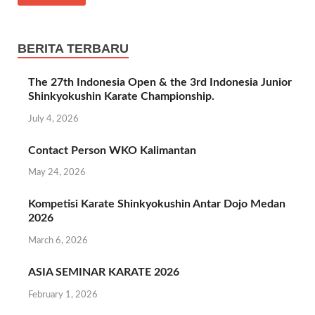
b
itt
at
gr
e
ar
o
er
s
a
e
o
A
m
BERITA TERBARU
k
p
The 27th Indonesia Open & the 3rd Indonesia Junior
p
Shinkyokushin Karate Championship.
July 4, 2026
Contact Person WKO Kalimantan
May 24, 2026
Kompetisi Karate Shinkyokushin Antar Dojo Medan
2026
March 6, 2026
ASIA SEMINAR KARATE 2026
February 1, 2026