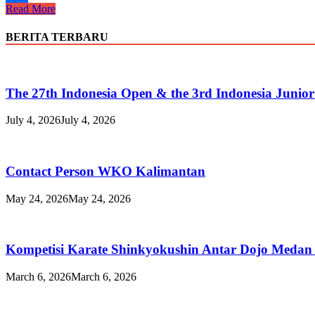
Suara
Read More
Share
Shihan
Mid
BERITA TERBARU
Agustus
2019
The 27th Indonesia Open & the 3rd Indonesia Junio
July 4, 2026
July 4, 2026
Contact Person WKO Kalimantan
May 24, 2026
May 24, 2026
Kompetisi Karate Shinkyokushin Antar Dojo Medan
March 6, 2026
March 6, 2026