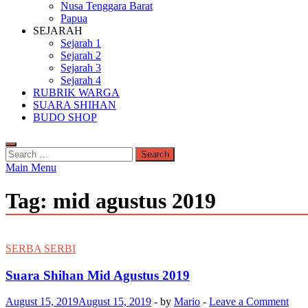
Nusa Tenggara Barat
Papua
SEJARAH
Sejarah 1
Sejarah 2
Sejarah 3
Sejarah 4
RUBRIK WARGA
SUARA SHIHAN
BUDO SHOP
Search
for:
Main Menu
Tag:
mid agustus 2019
SERBA SERBI
Suara Shihan Mid Agustus 2019
August 15, 2019
August 15, 2019
-
by
Mario
-
Leave a Comment