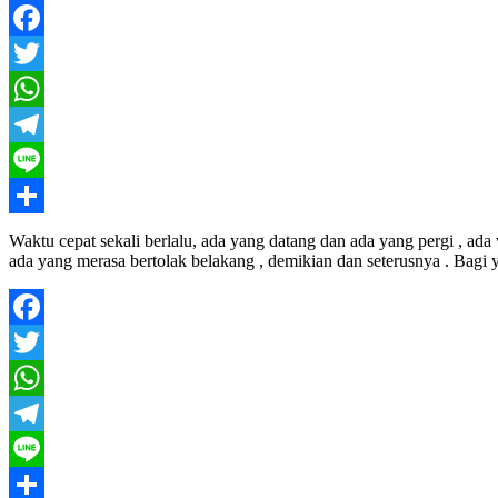
Facebook
Twitter
WhatsApp
Telegram
Line
Share
Waktu cepat sekali berlalu, ada yang datang dan ada yang pergi , a
ada yang merasa bertolak belakang , demikian dan seterusnya . Bagi 
Facebook
Twitter
WhatsApp
Telegram
Line