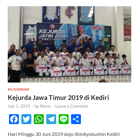
KEJUARAAN
Kejurda Jawa Timur 2019 di Kediri
July 1, 2019
-
by
Mario
-
Leave a Comment
F
T
W
T
Li
S
ac
w
h
el
n
h
Hari Minggu 30 Juni 2019 dojo Shinkyokushin Kediri
e
itt
at
e
e
ar