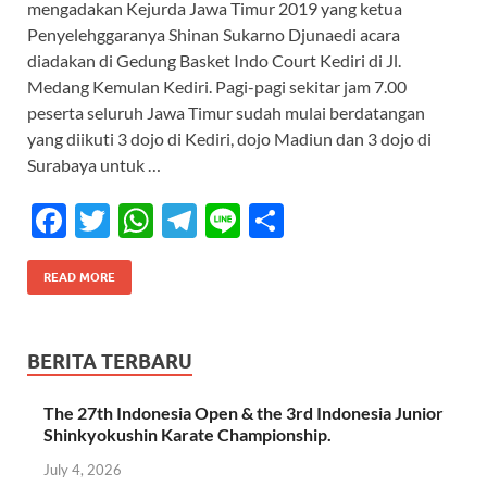
mengadakan Kejurda Jawa Timur 2019 yang ketua
b
er
s
gr
e
Penyelehggaranya Shinan Sukarno Djunaedi acara
o
A
a
diadakan di Gedung Basket Indo Court Kediri di Jl.
Medang Kemulan Kediri. Pagi-pagi sekitar jam 7.00
o
p
m
peserta seluruh Jawa Timur sudah mulai berdatangan
k
p
yang diikuti 3 dojo di Kediri, dojo Madiun dan 3 dojo di
Surabaya untuk …
F
T
W
T
Li
S
ac
w
h
el
n
h
e
itt
at
e
e
ar
READ MORE
b
er
s
gr
e
o
A
a
BERITA TERBARU
o
p
m
The 27th Indonesia Open & the 3rd Indonesia Junior
k
p
Shinkyokushin Karate Championship.
July 4, 2026