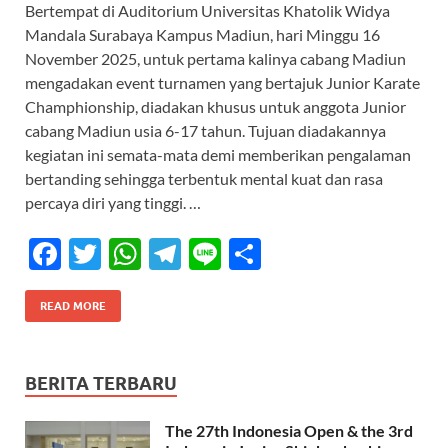
Bertempat di Auditorium Universitas Khatolik Widya
e
itt
at
e
e
ar
Mandala Surabaya Kampus Madiun, hari Minggu 16
b
er
s
gr
e
November 2025, untuk pertama kalinya cabang Madiun
o
A
a
mengadakan event turnamen yang bertajuk Junior Karate
Champhionship, diadakan khusus untuk anggota Junior
o
p
m
cabang Madiun usia 6-17 tahun. Tujuan diadakannya
k
p
kegiatan ini semata-mata demi memberikan pengalaman
bertanding sehingga terbentuk mental kuat dan rasa
percaya diri yang tinggi. …
F
T
W
T
Li
S
ac
w
h
el
n
h
e
itt
at
e
e
ar
READ MORE
b
er
s
gr
e
o
A
a
BERITA TERBARU
o
p
m
The 27th Indonesia Open & the 3rd
k
p