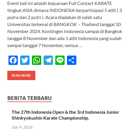
Event kali ini adalah kejuaraan Full Contact KARATE
e
itt
at
e
e
ar
tingkat ASIA dimana INDONESIA berpartisipasi 5 atlit ( 3
b
er
s
gr
e
putra dan 2 putri ). Acara diadakan di salah satu
o
A
a
Universitas terkenal di BANGKOK – Thailand tanggal 10
November 2024. Kontingen Indonesia sampai di Bangkok
o
p
m
tanggal 8 November dan ada 1 atlit Indonesia yang sudah
k
p
sampai tanggal 7 November, semua …
F
T
W
T
Li
S
ac
w
h
el
n
h
e
itt
at
e
e
ar
READ MORE
b
er
s
gr
e
o
A
a
BERITA TERBARU
o
p
m
The 27th Indonesia Open & the 3rd Indonesia Junior
k
p
Shinkyokushin Karate Championship.
July 4, 2026