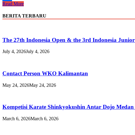
Indonesia
Read More
Share
Karate
Seminar
BERITA TERBARU
2025
The 27th Indonesia Open & the 3rd Indonesia Junio
July 4, 2026
July 4, 2026
Contact Person WKO Kalimantan
May 24, 2026
May 24, 2026
Kompetisi Karate Shinkyokushin Antar Dojo Medan
March 6, 2026
March 6, 2026