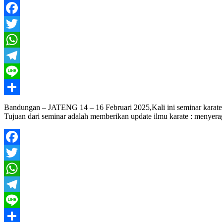
Facebook
Twitter
WhatsApp
Telegram
Line
Share
Bandungan – JATENG 14 – 16 Februari 2025,Kali ini seminar karate dih
Tujuan dari seminar adalah memberikan update ilmu karate : menyera
Facebook
Twitter
WhatsApp
Telegram
Line