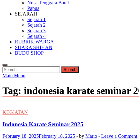
Nusa Tenggara Barat
Papua
SEJARAH
Sejarah 1
Sejarah 2
Sejarah 3
Sejarah 4
RUBRIK WARGA
SUARA SHIHAN
BUDO SHOP
Search
for:
Main Menu
Tag:
indonesia karate seminar 
KEGIATAN
Indonesia Karate Seminar 2025
February 18, 2025
February 18, 2025
-
by
Mario
-
Leave a Comment