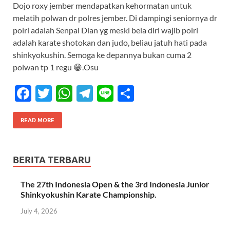
Dojo roxy jember mendapatkan kehormatan untuk
e
itt
at
e
e
ar
melatih polwan dr polres jember. Di dampingi seniornya dr
b
er
s
gr
e
polri adalah Senpai Dian yg meski bela diri wajib polri
o
A
a
adalah karate shotokan dan judo, beliau jatuh hati pada
shinkyokushin. Semoga ke depannya bukan cuma 2
o
p
m
polwan tp 1 regu 😁.Osu
k
p
F
T
W
T
Li
S
ac
w
h
el
n
h
e
itt
at
e
e
ar
READ MORE
b
er
s
gr
e
o
A
a
BERITA TERBARU
o
p
m
The 27th Indonesia Open & the 3rd Indonesia Junior
k
p
Shinkyokushin Karate Championship.
July 4, 2026