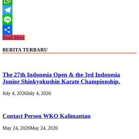
WhatsApp
Telegram
Line
Seminar
Read More
Share
Karate
&
BERITA TERBARU
Dan
Grading
Examination
The 27th Indonesia Open & the 3rd Indonesia
Junior Shinkyokushin Karate Championship.
July 4, 2026
July 4, 2026
Contact Person WKO Kalimantan
May 24, 2026
May 24, 2026