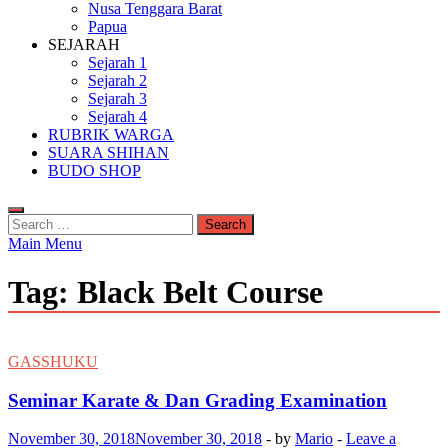
Nusa Tenggara Barat
Papua
SEJARAH
Sejarah 1
Sejarah 2
Sejarah 3
Sejarah 4
RUBRIK WARGA
SUARA SHIHAN
BUDO SHOP
Search
for:
Main Menu
Tag:
Black Belt Course
GASSHUKU
Seminar Karate & Dan Grading Examination
November 30, 2018
November 30, 2018
-
by
Mario
-
Leave a