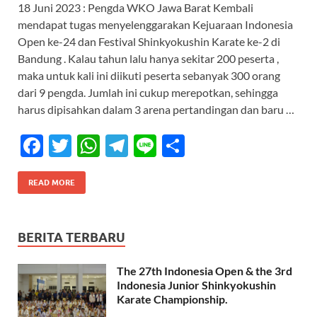
18 Juni 2023 : Pengda WKO Jawa Barat Kembali
e
itt
at
e
e
ar
mendapat tugas menyelenggarakan Kejuaraan Indonesia
b
er
s
gr
e
Open ke-24 dan Festival Shinkyokushin Karate ke-2 di
o
A
a
Bandung . Kalau tahun lalu hanya sekitar 200 peserta ,
maka untuk kali ini diikuti peserta sebanyak 300 orang
o
p
m
dari 9 pengda. Jumlah ini cukup merepotkan, sehingga
k
p
harus dipisahkan dalam 3 arena pertandingan dan baru …
F
T
W
T
Li
S
ac
w
h
el
n
h
e
itt
at
e
e
ar
READ MORE
b
er
s
gr
e
o
A
a
BERITA TERBARU
o
p
m
The 27th Indonesia Open & the 3rd
k
p
Indonesia Junior Shinkyokushin
Karate Championship.