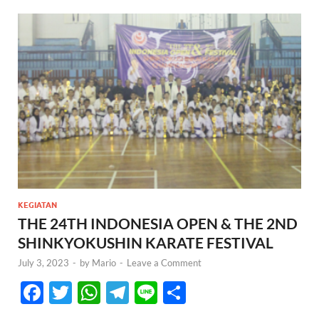
KEGIATAN
THE 24TH INDONESIA OPEN & THE 2ND
SHINKYOKUSHIN KARATE FESTIVAL
July 3, 2023
-
by
Mario
-
Leave a Comment
F
T
W
T
Li
S
ac
w
h
el
n
h