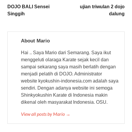
b
A
a
DOJO BALI Sensei
ujian triwulan 2 dojo
Singgih
dalung
o
p
m
o
p
k
About Mario
Hai .. Saya Mario dari Semarang. Saya ikut
menggeluti olaraga Karate sejak kecil dan
sampai sekarang saya masih berlatih dengan
menjadi pelatih di DOJO. Administrator
website kyokushin-indonesia.com adalah saya
sendiri. Dengan adanya website ini semoga
Shinkyokushin Karate di Indonesia makin
dikenal oleh masyarakat Indonesia. OSU.
View all posts by Mario →