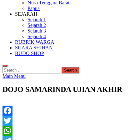
Nusa Tenggara Barat
Papua
SEJARAH
Sejarah 1
Sejarah 2
Sejarah 3
Sejarah 4
RUBRIK WARGA
SUARA SHIHAN
BUDO SHOP
Search
for:
Main Menu
DOJO SAMARINDA UJIAN AKHIR
Facebook
Twitter