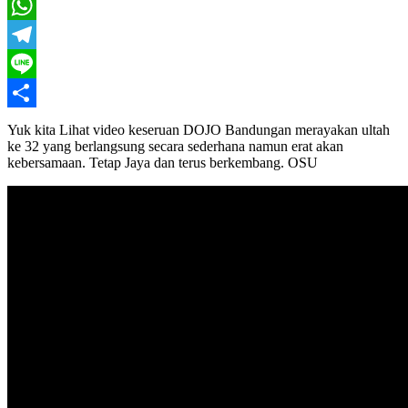
Twitter
WhatsApp
Telegram
Line
Share
Yuk kita Lihat video keseruan DOJO Bandungan merayakan ultah
ke 32 yang berlangsung secara sederhana namun erat akan
kebersamaan. Tetap Jaya dan terus berkembang. OSU