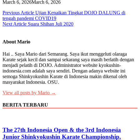
March 6, 2026
March 6, 2026
Post
Previous Article
Ujian Kenaikan Tingkat DOJO DALUNG di
tengah pandemi COVID19
navigation
Next Article
Suara Shihan Juli 2020
About Mario
Hai .. Saya Mario dari Semarang. Saya ikut menggeluti olaraga
Karate sejak kecil dan sampai sekarang saya masih berlatih dengan
menjadi pelatih di DOJO. Administrator website kyokushin-
indonesia.com adalah saya sendiri. Dengan adanya website ini
semoga Shinkyokushin Karate di Indonesia makin dikenal oleh
masyarakat Indonesia. OSU.
View all posts by Mario →
BERITA TERBARU
The 27th Indonesia Open & the 3rd Indonesia
Junior Shinkyokushin Karate Championship.