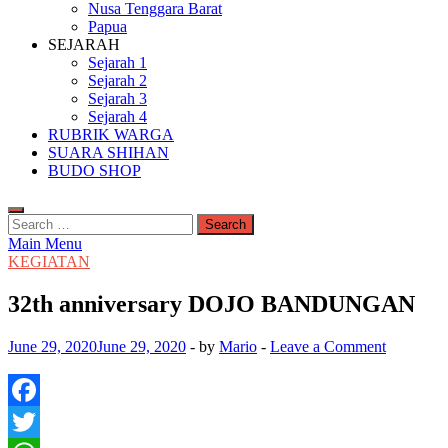
Nusa Tenggara Barat
Papua
SEJARAH
Sejarah 1
Sejarah 2
Sejarah 3
Sejarah 4
RUBRIK WARGA
SUARA SHIHAN
BUDO SHOP
Search
for:
Main Menu
KEGIATAN
32th anniversary DOJO BANDUNGAN
June 29, 2020
June 29, 2020
-
by
Mario
-
Leave a Comment
Facebook