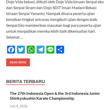
Dojo Vida bekasi, diikuti oleh Dojo Vida binaan Senpai eko
b
er
s
gr
e
dan Senpai Sinam dan Dojo SDIT Insan Madani Bekasi
o
A
a
binaan Senpai Yananto. Nampak disana peserta ujian
kenaikan tingkat antusias mengikuti ujian dengan baik.
o
p
m
Senpai Eko memberikan masukan bagi para peserta ujian
k
p
untuk menjadikan mereka lebih baik dikemudian hari.
Selamat …
F
T
W
T
Li
S
ac
w
h
el
n
h
e
itt
at
e
e
ar
READ MORE
b
er
s
gr
e
o
A
a
BERITA TERBARU
o
p
m
The 27th Indonesia Open & the 3rd Indonesia Junior
k
p
Shinkyokushin Karate Championship.
July 4, 2026