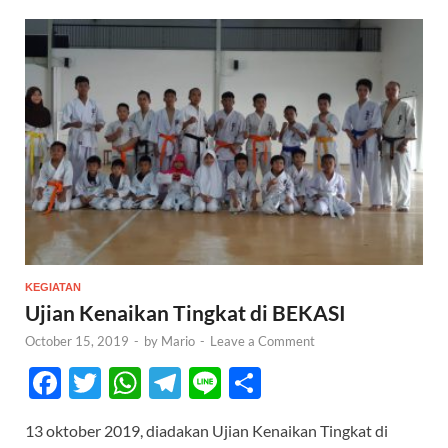
KEGIATAN
Ujian Kenaikan Tingkat di BEKASI
October 15, 2019
-
by
Mario
-
Leave a Comment
F
T
W
T
Li
S
ac
w
h
el
n
h
13 oktober 2019, diadakan Ujian Kenaikan Tingkat di
e
itt
at
e
e
ar