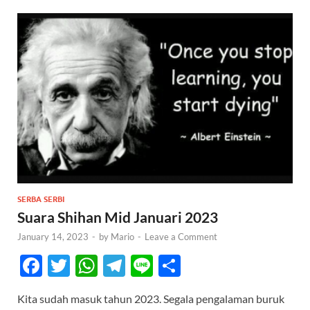
SERBA SERBI
Suara Shihan Mid Januari 2023
January 14, 2023
-
by
Mario
-
Leave a Comment
F
T
W
T
Li
S
ac
w
h
el
n
h
Kita sudah masuk tahun 2023. Segala pengalaman buruk
e
itt
at
e
e
ar