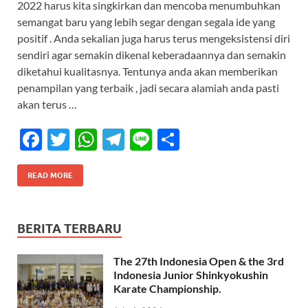
2022 harus kita singkirkan dan mencoba menumbuhkan
b
er
s
gr
e
semangat baru yang lebih segar dengan segala ide yang
o
A
a
positif . Anda sekalian juga harus terus mengeksistensi diri
sendiri agar semakin dikenal keberadaannya dan semakin
o
p
m
diketahui kualitasnya. Tentunya anda akan memberikan
k
p
penampilan yang terbaik , jadi secara alamiah anda pasti
akan terus …
F
T
W
T
Li
S
ac
w
h
el
n
h
e
itt
at
e
e
ar
READ MORE
b
er
s
gr
e
o
A
a
BERITA TERBARU
o
p
m
The 27th Indonesia Open & the 3rd
k
p
Indonesia Junior Shinkyokushin
Karate Championship.