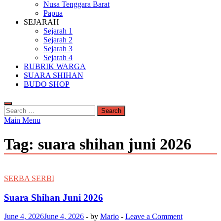
Nusa Tenggara Barat
Papua
SEJARAH
Sejarah 1
Sejarah 2
Sejarah 3
Sejarah 4
RUBRIK WARGA
SUARA SHIHAN
BUDO SHOP
Search
for:
Main Menu
Tag:
suara shihan juni 2026
SERBA SERBI
Suara Shihan Juni 2026
June 4, 2026
June 4, 2026
-
by
Mario
-
Leave a Comment