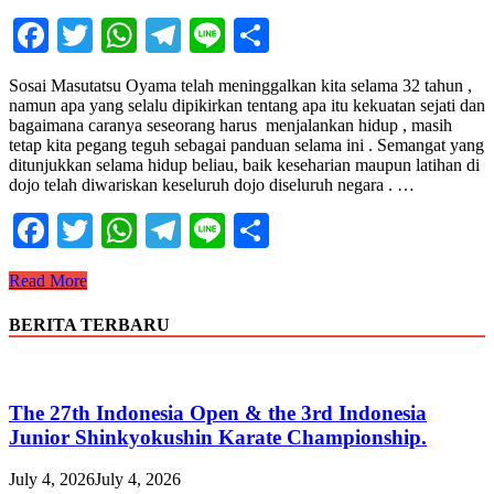
Facebook
Twitter
WhatsApp
Telegram
Line
Share
Sosai Masutatsu Oyama telah meninggalkan kita selama 32 tahun ,
namun apa yang selalu dipikirkan tentang apa itu kekuatan sejati dan
bagaimana caranya seseorang harus menjalankan hidup , masih
tetap kita pegang teguh sebagai panduan selama ini . Semangat yang
ditunjukkan selama hidup beliau, baik keseharian maupun latihan di
dojo telah diwariskan keseluruh dojo diseluruh negara . …
Facebook
Twitter
WhatsApp
Telegram
Line
Share
Suara
Read More
Shihan
Juni
BERITA TERBARU
2026
The 27th Indonesia Open & the 3rd Indonesia
Junior Shinkyokushin Karate Championship.
July 4, 2026
July 4, 2026