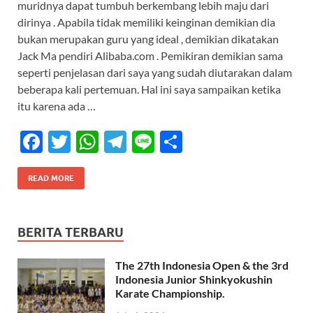
muridnya dapat tumbuh berkembang lebih maju dari
b
er
s
gr
e
dirinya . Apabila tidak memiliki keinginan demikian dia
o
A
a
bukan merupakan guru yang ideal , demikian dikatakan
Jack Ma pendiri Alibaba.com . Pemikiran demikian sama
o
p
m
seperti penjelasan dari saya yang sudah diutarakan dalam
k
p
beberapa kali pertemuan. Hal ini saya sampaikan ketika
itu karena ada …
F
T
W
T
Li
S
ac
w
h
el
n
h
e
itt
at
e
e
ar
READ MORE
b
er
s
gr
e
o
A
a
BERITA TERBARU
o
p
m
The 27th Indonesia Open & the 3rd
k
p
Indonesia Junior Shinkyokushin
Karate Championship.