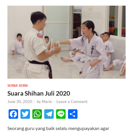
SERBA SERBI
Suara Shihan Juli 2020
June 30, 2020
-
by
Mario
-
Leave a Comment
F
T
W
T
Li
S
ac
w
h
el
n
h
Seorang guru yang baik selalu mengupayakan agar
e
itt
at
e
e
ar